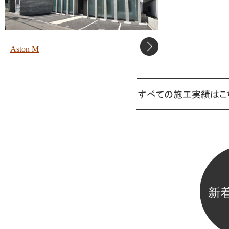
Aston M
新