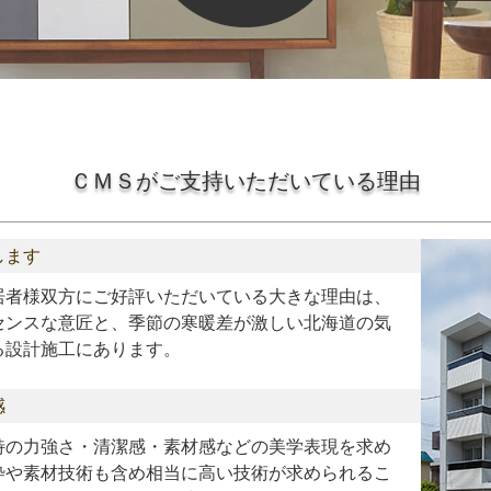
ＣＭＳがご支持いただいている理由
します
居者様双方にご好評いただいている大きな理由は、
センスな意匠と、季節の寒暖差が激しい北海道の気
る設計施工にあります。
感
特の力強さ・清潔感・素材感などの美学表現を求め
枠や素材技術も含め相当に高い技術が求められるこ