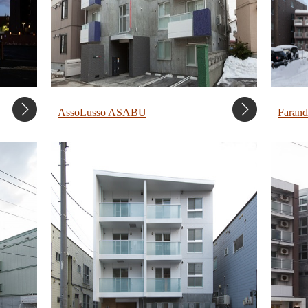
AssoLusso ASABU
Faran