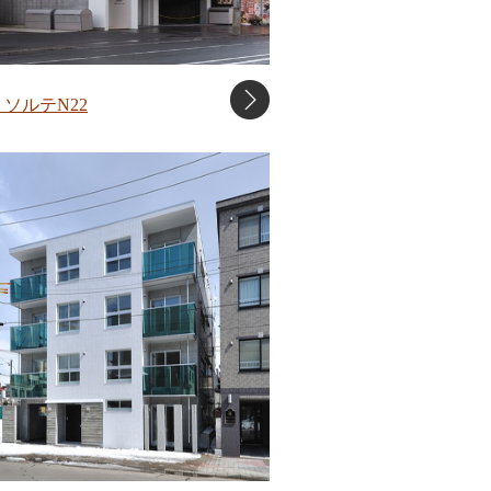
ソルテN22