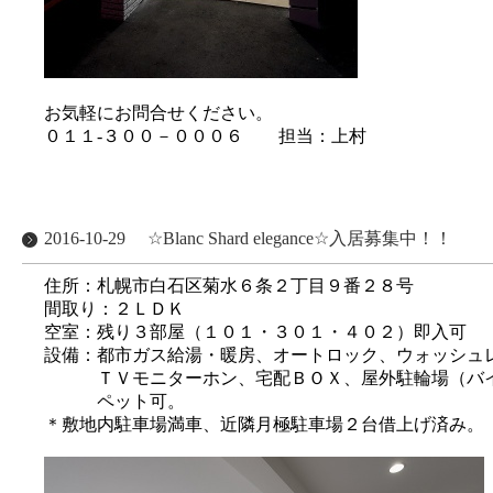
お気軽にお問合せください。
０１１-３００－０００６ 担当：上村
2016-10-29
☆Blanc Shard elegance☆入居募集中！！
住所：札幌市白石区菊水６条２丁目９番２８号
間取り：２ＬＤＫ
空室：残り３部屋（１０１・３０１・４０２）即入可
設備：都市ガス給湯・暖房、オートロック、ウォッシュ
ＴＶモニターホン、宅配ＢＯＸ、屋外駐輪場（バイ
ペット可。
＊敷地内駐車場満車、近隣月極駐車場２台借上げ済み。（8,