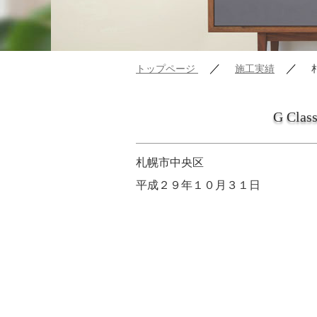
／
／
トップページ
施工実績
G Clas
札幌市中央区
平成２９年１０月３１日